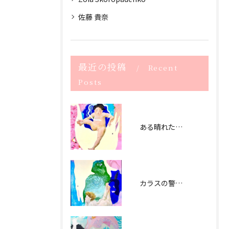
佐藤 貴奈
最近の投稿
Recent
Posts
ある晴れた日曜日 (2021） The sunny Sunday -2021
カラスの警告 (2021） signal by crow - 2021