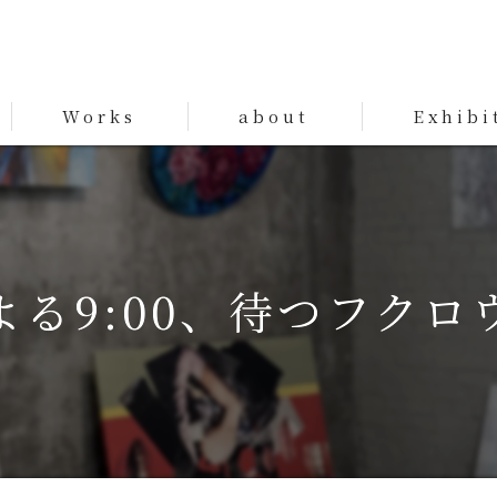
Works
about
Exhibi
Works
よる9:00、待つフクロ