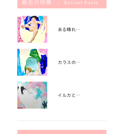
最近の投稿
Recent Posts
ある晴れた日曜日 (2021） The sunny Sunday -2021
カラスの警告 (2021） signal by crow - 2021
イルカと遊ぶ日（2020） playing with dolphin - 2020