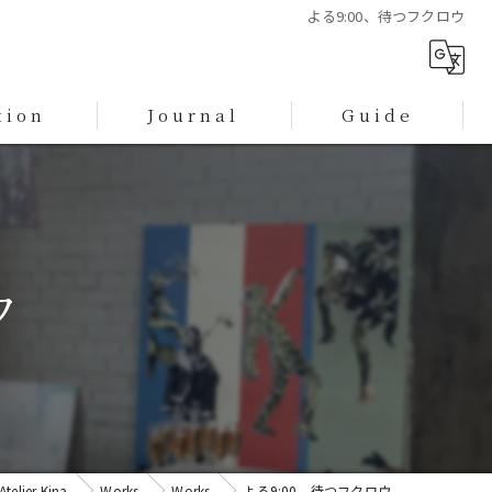
よる9:00、待つフクロウ
tion
Journal
Guide
プライバシーポリシー
特定商取引に基づく表記
ウ
Atelier Kina
Works
Works
よる9:00、待つフクロウ