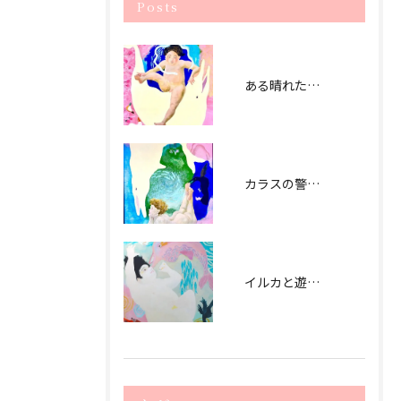
Posts
ある晴れた日曜日 (2021） The sunny Sunday -2021
カラスの警告 (2021） signal by crow - 2021
イルカと遊ぶ日（2020） playing with dolphin - 2020