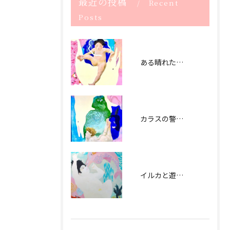
最近の投稿
Recent
Posts
ある晴れた日曜日 (2021） The sunny Sunday -2021
カラスの警告 (2021） signal by crow - 2021
イルカと遊ぶ日（2020） playing with dolphin - 2020