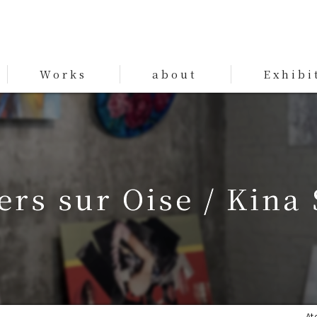
Works
about
Exhibi
Works
ers sur Oise / Kina 
Ate