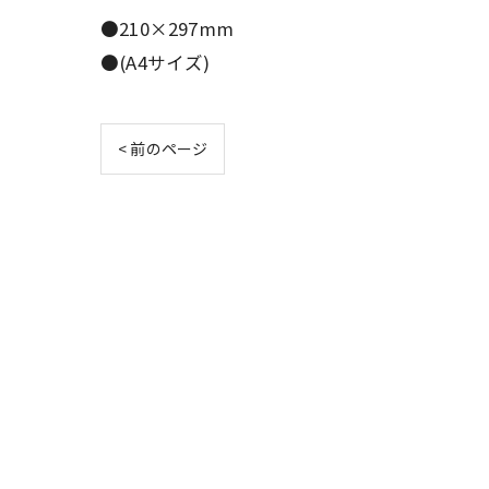
●210×297mm
●(A4サイズ)
< 前のページ