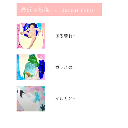
最近の投稿
Recent Posts
ある晴れた日曜日 (2021） The sunny Sunday -2021
カラスの警告 (2021） signal by crow - 2021
イルカと遊ぶ日（2020） playing with dolphin - 2020