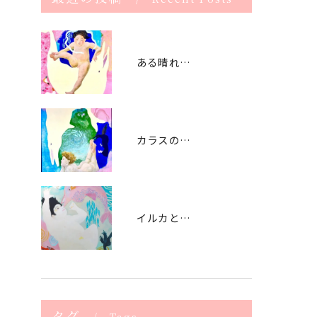
ある晴れた日曜日 (2021） The sunny Sunday -2021
カラスの警告 (2021） signal by crow - 2021
イルカと遊ぶ日（2020） playing with dolphin - 2020
タグ
Tags