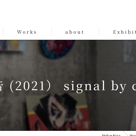
Works
about
Exhibi
Works
021） signal by c
Atelier Kina
Wor