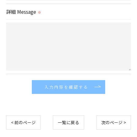
置をとり、適切な監督を行います。
詳細 Message
※
＜個人情報の安全管理＞
当社では、個人情報の漏洩等がなされないよう、適
切に安全管理対策を実施します。
＜個人情報を与えなかった場合に生じる結果＞
必要な情報を頂けない場合は、それに対応した当社
のサービスをご提供できない場合がございますので
予めご了承ください。
＜個人情報の開示･訂正・削除･利用停止の手続につ
いて＞
< 前のページ
一覧に戻る
次のページ >
当社では、お客様の個人情報の開示･訂正･削除・利
用停止の手続を定めさせて頂いております。