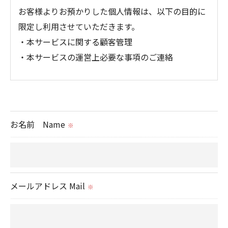
お客様よりお預かりした個人情報は、以下の目的に
限定し利用させていただきます。
・本サービスに関する顧客管理
・本サービスの運営上必要な事項のご連絡
＜個人情報の提供について＞
当社ではお客様の同意を得た場合または法令に定め
られた場合を除き、
お名前 Name
※
取得した個人情報を第三者に提供することはいたし
ません。
＜個人情報の委託について＞
メールアドレス Mail
※
当社では、利用目的の達成に必要な範囲において、
個人情報を外部に委託する場合があります。
これらの委託先に対しては個人情報保護契約等の措