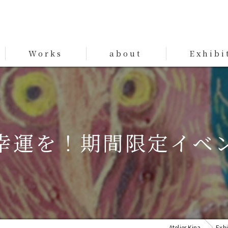
Works
about
Exhibi
Works
幸運を！期間限定イベ
Atelier Kina
Exhi