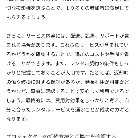
切な投影機を選ぶことで、より多くの参加者に満足して
もらえるでしょう。
さらに、サービス内容には、配送、設置、サポートが含
まれる場合があります。これらのサービスが含まれてい
るかどうかを確認することで、追加のコストや手間を省
けることができます。また、レンタル契約の条件もしっ
かりと把握しておくことが大切です。たとえば、返却時
の傷や破損に対する保証があるか、延長利用が可能かど
うかなど、事前に確認することで安心して利用できるで
しょう。最終的には、費用対効果をしっかりと考え、自
分に合ったレンタルサービスを選ぶことが成功のカギと
なります。
プロジェクターの接続方法と互換性を確認する