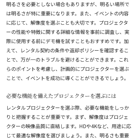
明るさを必要としない場合もありますが、明るい場所で
は明るさが特に重要になります。また、イベントの内容
に応じて、解像度を選ぶことも大切です。プロジェクタ
ーの性能や特徴に関する詳細な情報を事前に調査し、実
際に使用する前にデモ機を試すこともおすすめです。加
えて、レンタル契約の条件や返却ポリシーを確認するこ
とで、万が一のトラブルを避けることができます。これ
らのポイントを考慮し、計画的にプロジェクターを選ぶ
ことで、イベントを成功に導くことができるでしょう。
必要な機能を備えたプロジェクターを選ぶには
レンタルプロジェクターを選ぶ際、必要な機能をしっか
りと把握することが重要です。まず、解像度はプロジェ
クターの映像品質に直結します。HDや4Kなど、用途に応
じて最適な解像度を選びましょう。また、明るさも重要