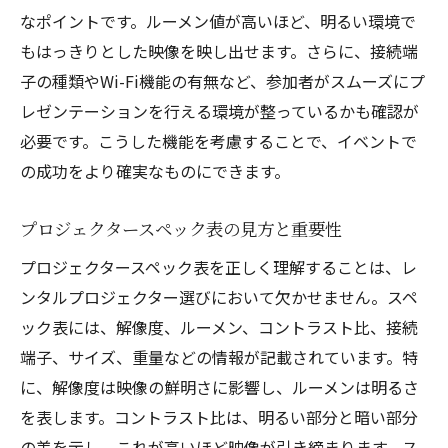
なポイントです。ルーメン値が高いほど、明るい環境で
もはっきりとした映像を映し出せます。さらに、接続端
子の種類やWi-Fi機能の有無など、参加者がスムーズにプ
レゼンテーションを行える環境が整っているかも確認が
必要です。こうした機能を考慮することで、イベントで
の成功をより確実なものにできます。
プロジェクタースペック表の見方と重要性
プロジェクタースペック表を正しく理解することは、レ
ンタルプロジェクター選びにおいて欠かせません。スペ
ック表には、解像度、ルーメン、コントラスト比、接続
端子、サイズ、重量などの情報が記載されています。特
に、解像度は映像の鮮明さに影響し、ルーメンは明るさ
を表します。コントラスト比は、明るい部分と暗い部分
の差を示し、これが高いほど映像が引き締まります。ス