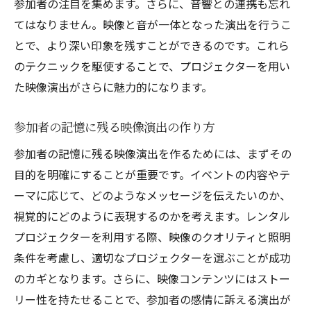
参加者の注目を集めます。さらに、音響との連携も忘れ
てはなりません。映像と音が一体となった演出を行うこ
とで、より深い印象を残すことができるのです。これら
のテクニックを駆使することで、プロジェクターを用い
た映像演出がさらに魅力的になります。
参加者の記憶に残る映像演出の作り方
参加者の記憶に残る映像演出を作るためには、まずその
目的を明確にすることが重要です。イベントの内容やテ
ーマに応じて、どのようなメッセージを伝えたいのか、
視覚的にどのように表現するのかを考えます。レンタル
プロジェクターを利用する際、映像のクオリティと照明
条件を考慮し、適切なプロジェクターを選ぶことが成功
のカギとなります。さらに、映像コンテンツにはストー
リー性を持たせることで、参加者の感情に訴える演出が