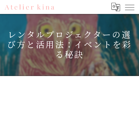
レンタルプロジェクターの選
び方と活用法：イベントを彩
る秘訣