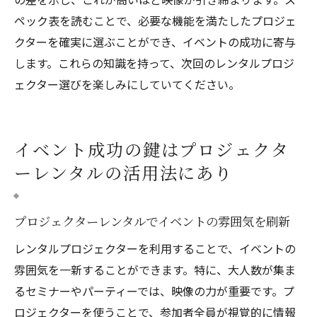
ペック表を読むことで、必要な機能を満たしたプロジェ
クターを確実に選ぶことができ、イベントの成功に寄与
します。これらの知識を持って、次回のレンタルプロジ
ェクター選びを楽しみにしていてください。
イベント成功の鍵はプロジェクタ
ーレンタルの活用法にあり
プロジェクターレンタルでイベントの雰囲気を刷新
レンタルプロジェクターを利用することで、イベントの
雰囲気を一新することができます。特に、大人数が集ま
るセミナーやパーティーでは、映像の力が重要です。プ
ロジェクターを使うことで、参加者全員が視覚的に情報