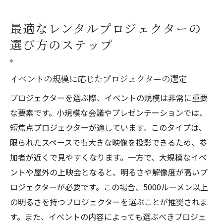
イベントの成功に繋がるプロジェクターの
活用法
最適なレンタルプロジェクターの
参加者の印象に残るプロジェクター演出の
選び方のステップ
実現
プロジェクターレンタルがイベント成功に繋が
イベントの規模に応じたプロジェクターの選定
る理由
レンタルプロジェクターがもたらす利点と
プロジェクターを選ぶ際、イベントの規模は非常に重要
は
な要素です。小規模な会議やプレゼンテーションでは、
短焦点プロジェクターが適しています。このタイプは、
イベントのクオリティを高めるプロジェク
限られたスペースでも大きな映像を投影できるため、参
ター活用
加者が近くで見やすくなります。一方で、大規模なイベ
最新の映像技術で参加者を魅了する方法
ントや屋外の上映会となると、明るさや解像度が高いプ
プロジェクターがもたらす視覚的なインパ
ロジェクターが必要です。この場合、5000ルーメン以上
クト
の明るさを持つプロジェクターを選ぶことが推奨されま
イベント効果を最大化するためのプロジェ
す。また、イベントの内容によっても選ぶべきプロジェ