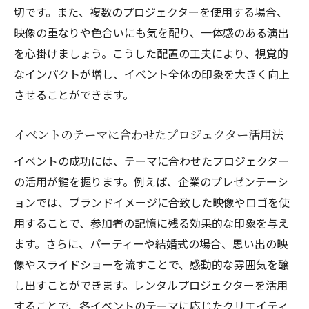
切です。また、複数のプロジェクターを使用する場合、
映像の重なりや色合いにも気を配り、一体感のある演出
を心掛けましょう。こうした配置の工夫により、視覚的
なインパクトが増し、イベント全体の印象を大きく向上
させることができます。
イベントのテーマに合わせたプロジェクター活用法
イベントの成功には、テーマに合わせたプロジェクター
の活用が鍵を握ります。例えば、企業のプレゼンテーシ
ョンでは、ブランドイメージに合致した映像やロゴを使
用することで、参加者の記憶に残る効果的な印象を与え
ます。さらに、パーティーや結婚式の場合、思い出の映
像やスライドショーを流すことで、感動的な雰囲気を醸
し出すことができます。レンタルプロジェクターを活用
することで、各イベントのテーマに応じたクリエイティ