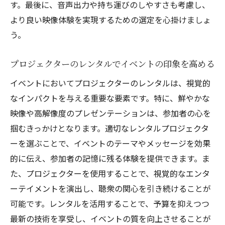
す。最後に、音声出力や持ち運びのしやすさも考慮し、
プロジェクターの接続方法と互換性を確認
より良い映像体験を実現するための選定を心掛けましょ
する
う。
トラブルを避けるためのレンタル時のチェ
プロジェクターのレンタルでイベントの印象を高める
ックリスト
イベントを彩るためのレンタルプロジェクター
イベントにおいてプロジェクターのレンタルは、視覚的
の効果的な使い方
なインパクトを与える重要な要素です。特に、鮮やかな
プロジェクターを用いたイベント演出のア
映像や高解像度のプレゼンテーションは、参加者の心を
イデア
掴むきっかけとなります。適切なレンタルプロジェクタ
ーを選ぶことで、イベントのテーマやメッセージを効果
参加者の関心を引く映像コンテンツの選び
的に伝え、参加者の記憶に残る体験を提供できます。ま
方
た、プロジェクターを使用することで、視覚的なエンタ
イベントのテーマにマッチしたプロジェク
ーテイメントを演出し、聴衆の関心を引き続けることが
ター活用
可能です。レンタルを活用することで、予算を抑えつつ
プロジェクター配置による視覚効果の最適
最新の技術を享受し、イベントの質を向上させることが
化