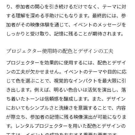
り、参加者の関心を引き続けるだけでなく、テーマに対
する理解を深める手助けにもなります。最終的には、参
加者がその映像体験を通じて、イベントのメッセージを
しっかりと受け取り、記憶に残ることが期待されます。
プロジェクター使用時の配色とデザインの工夫
プロジェクターを効果的に使用するには、配色とデザイ
ンの工夫が欠かせません。イベントのテーマや目的に応
じて色を選ぶことで、視覚的なインパクトを最大限に引
き出します。例えば、明るい色合いは活気を演出し、落
ち着いたトーンは信頼感を醸成します。また、デザイン
においてもシンプルさと洗練さを意識することで、内容
が際立ち、参加者の記憶に残る映像演出が可能になりま
す。レンタルプロジェクターを用いた配色とデザインの
工夫は、イベントの成功を左右する重要な要素です。