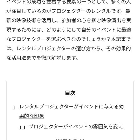
イベントの成功を左右する要素の一つとして、多くの人
が注目しているのがプロジェクターのレンタルです。最
新の映像技術を活用し、参加者の心を掴む映像演出を実
現するためには、どのようにして自分のイベントに最適
なプロジェクターを選ぶべきなのでしょうか？本記事で
は、レンタルプロジェクターの選び方から、その効果的
な活用法までを徹底解説します。
目次
レンタルプロジェクターがイベントに与える効
果的な印象
プロジェクターがイベントの雰囲気を変え
る理由