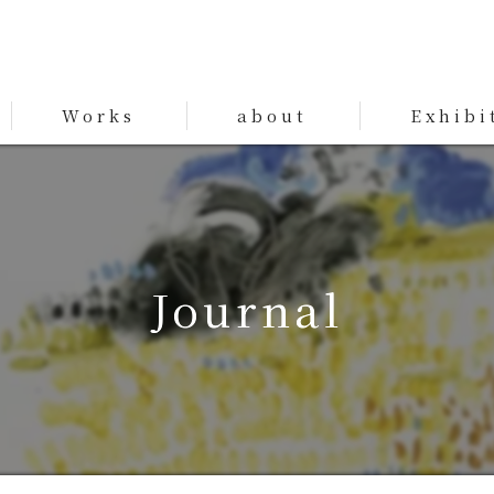
Works
about
Exhibi
Works
Journal