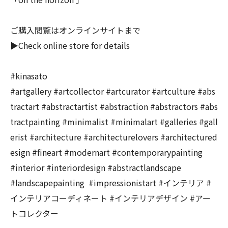
ご購入閲覧はオンラインサイトまで
▶︎Check online store for details
#kinasato
#artgallery #artcollector #artcurator #artculture #abs
tractart #abstractartist #abstraction #abstractors #abs
tractpainting #minimalist #minimalart #galleries #gall
erist #architecture #architecturelovers #architectured
esign #fineart #modernart #contemporarypainting
#interior #interiordesign #abstractlandscape
#landscapepainting #impressionistart #インテリア #
インテリアコーディネート #インテリアデザイン #アー
トコレクター