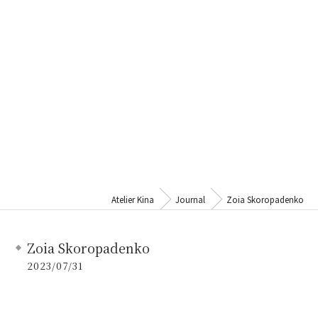
Atelier Kina
Journal
Zoia Skoropadenko
Zoia Skoropadenko
2023/07/31