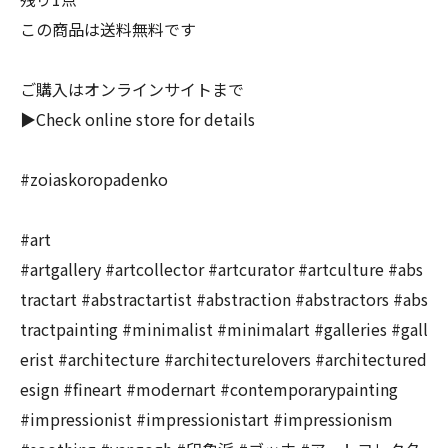
この商品は送料無料です
ご購入はオンラインサイトまで
▶︎Check online store for details
#zoiaskoropadenko
#art
#artgallery #artcollector #artcurator #artculture #abs
tractart #abstractartist #abstraction #abstractors #abs
tractpainting #minimalist #minimalart #galleries #gall
erist #architecture #architecturelovers #architectured
esign #fineart #modernart #contemporarypainting
#impressionist #impressionistart #impressionism