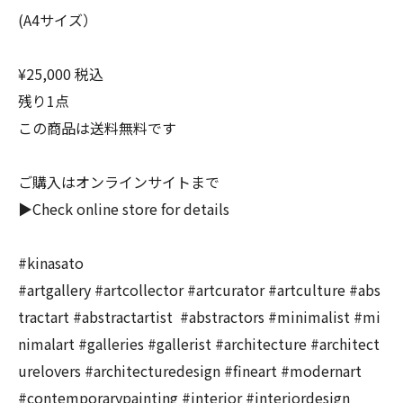
(A4サイズ）
¥25,000 税込
残り1点
この商品は送料無料です
ご購入はオンラインサイトまで
▶︎Check online store for details
#kinasato
#artgallery #artcollector #artcurator #artculture #abs
tractart #abstractartist #abstractors #minimalist #mi
nimalart #galleries #gallerist #architecture #architect
urelovers #architecturedesign #fineart #modernart
#contemporarypainting #interior #interiordesign