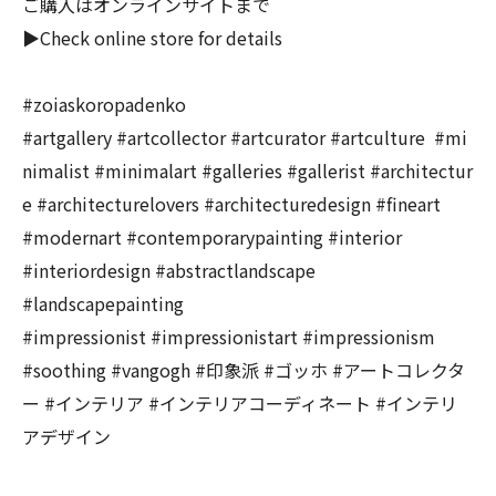
ご購入はオンラインサイトまで
▶︎Check online store for details
#zoiaskoropadenko
#artgallery #artcollector #artcurator #artculture #mi
nimalist #minimalart #galleries #gallerist #architectur
e #architecturelovers #architecturedesign #fineart
#modernart #contemporarypainting #interior
#interiordesign #abstractlandscape
#landscapepainting
#impressionist #impressionistart #impressionism
#soothing #vangogh #印象派 #ゴッホ #アートコレクタ
ー #インテリア #インテリアコーディネート #インテリ
アデザイン