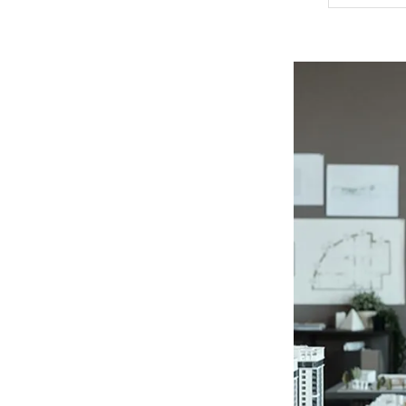
心
ア
魅