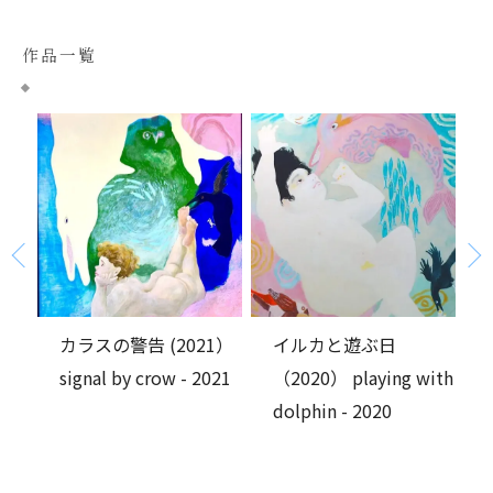
作品一覧
1）
イルカと遊ぶ日
Auvers sur Oise / Kina
021
（2020） playing with
Sato
dolphin - 2020