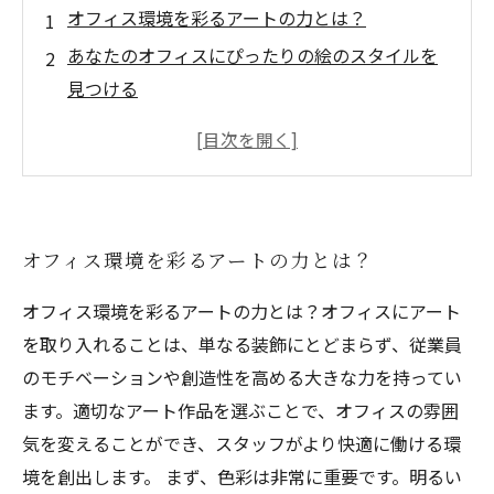
オフィス環境を彩るアートの力とは？
あなたのオフィスにぴったりの絵のスタイルを
見つける
絵を選ぶ際の色彩とテーマの重要性
サイズと配置で劇的に変わるオフィスの雰囲気
成功事例から学ぶ、効果的なアート選び
オフィスに活気を与えるアートレンタルのメリ
オフィス環境を彩るアートの力とは？
ット
理想的なオフィス環境を実現するためのアート
オフィス環境を彩るアートの力とは？オフィスにアート
の選び方
を取り入れることは、単なる装飾にとどまらず、従業員
のモチベーションや創造性を高める大きな力を持ってい
１ お問い合わせ
ます。適切なアート作品を選ぶことで、オフィスの雰囲
２ 作品のご相談・決定
気を変えることができ、スタッフがより快適に働ける環
３ 現地へお届け
境を創出します。 まず、色彩は非常に重要です。明るい
作品一覧