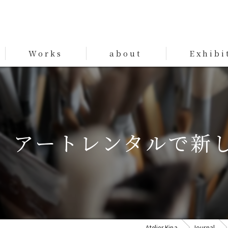
Works
about
Exhibi
Works
、アートレンタルで新
Atelier Kina
Journal